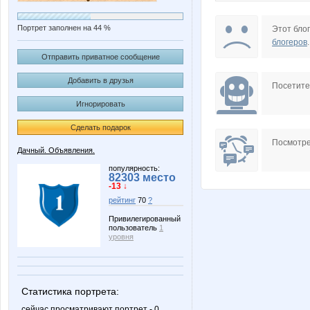
Портрет заполнен на 44 %
Этот блог
блогеров
.
Отправить приватное сообщение
Добавить в друзья
Посетит
Игнорировать
Сделать подарок
Посмотре
Дачный. Объявления.
популярность:
82303 место
-13 ↓
рейтинг
70
?
Привилегированный
пользователь
1
уровня
Статистика портрета:
сейчас просматривают портрет - 0